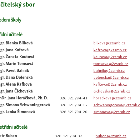
čitelský sbor
edení školy
ídní učitelé
gr. Blanka Bílková
bilkova@2zsmb.cz
gr. Jana Kofrová
kofrova@2zsmb.cz
gr. Žaneta Koutová
koutova@2zsmb.cz
gr. Marie Tomsová
tomsova@2zsmb.cz
gr. Pavel Bahník
bahnik@2zsmb.cz
gr. Dana Dolenská
dolenska@2zsmb.cz
gr. Alena Kafková
kafkova@2zsmb.cz
gr. Jana Čichovská
cichovska@2zsmb.cz
hDr. Jana Horáčková, Ph. D.
326 321 794-41
horackova@2zsmb.cz
gr. Simona Schwaningerová
326 321 794-15
schwaningerova@2zsmb.c
gr. Lenka Šimonová
326 321 794-20
simonova@2zsmb.cz
etřídní učitelé
etr Buben
326 321 794-32
buben@2zsmb.cz