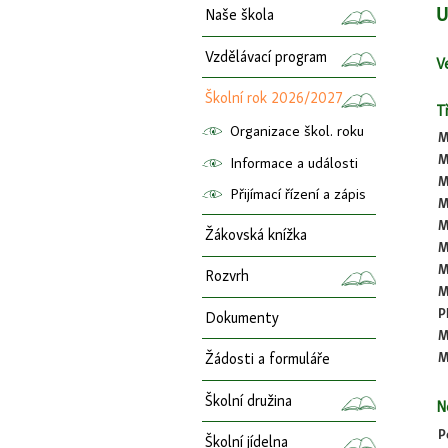
U
Naše škola
Vzdělávací program
V
Školní rok 2026/2027
Tř
Organizace škol. roku
M
M
Informace a události
M
Přijímací řízení a zápis
M
M
Žákovská knížka
M
M
Rozvrh
M
P
Dokumenty
M
M
Žádosti a formuláře
Školní družina
N
P
Školní jídelna