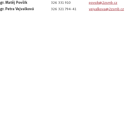
gr. Matěj Povšík
326 331 910
povsik@2zsmb.cz
gr. Petra Vejvalková
326 321 794-41
vejvalkova@2zsmb.cz