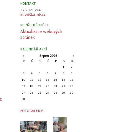
KONTAKT
326 321 794
info@2zsmb.cz
NEPŘEHLÉDNĚTE
Aktualizace webových
stránek
KALENDÁŘ AKCÍ
Srpen 2026
P
Ú
S
Č
P
S
N
1
2
3
4
5
6
7
8
9
10
11
12
13
14
15
16
17
18
19
20
21
22
23
24
25
26
27
28
29
30
z
31
FOTOGALERIE