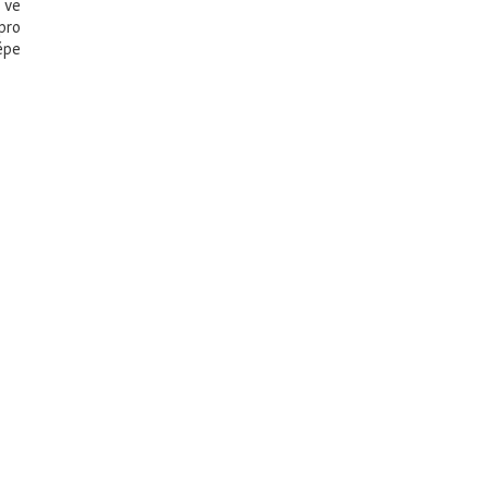
 ve
pro
lépe