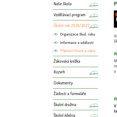
P
Naše škola
Vzdělávací program
Školní rok 2026/2027
Organizace škol. roku
V
šk
Informace a události
Přijímací řízení a zápis
P
M
Žákovská knížka
r
a
Rozvrh
Dokumenty
Žádosti a formuláře
P
Školní družina
V
t
Školní jídelna