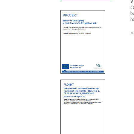
V
č
b
n
Ma