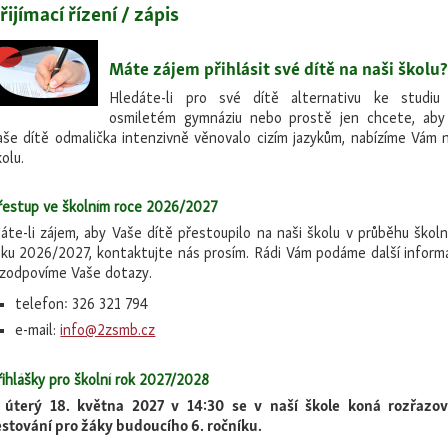
řijímací řízení / zápis
Máte zájem přihlásit své dítě na naši školu
Hledáte-li pro své dítě alternativu ke studiu
osmiletém gymnáziu nebo prostě jen chcete, aby
aše dítě odmalička intenzivně věnovalo cizím jazykům, nabízíme Vám n
olu.
řestup ve školním roce 2026/2027
áte-li zájem, aby Vaše dítě přestoupilo na naši školu v průběhu školn
oku 2026/2027, kontaktujte nás prosím. Rádi Vám podáme další inform
 zodpovíme Vaše dotazy.
telefon: 326 321 794
e-mail:
info@2zsmb.cz
řihlášky pro školní rok 2027/2028
 úterý 18. května 2027 v 14:30 se v naší škole koná rozřazov
estování pro žáky budoucího 6. ročníku.