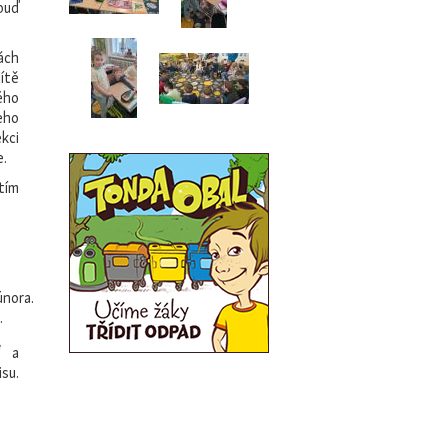
buď
ách
ítě
ého
eho
kci
.
tím
února.
a.
“ a
su.