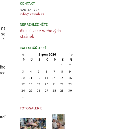
KONTAKT
326 321 794
info@2zsmb.cz
?
NEPŘEHLÉDNĚTE
 na
Aktualizace webových
 se
stránek
aši
KALENDÁŘ AKCÍ
Srpen 2026
P
Ú
S
Č
P
S
N
1
2
ího
3
4
5
6
7
8
9
ace
10
11
12
13
14
15
16
17
18
19
20
21
22
23
24
25
26
27
28
29
30
31
FOTOGALERIE
ací