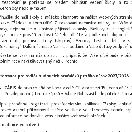
 testování je potřeba se předem přihlásit vedení školy, a to 
elefonicky nebo e-mailem.
řihlášku do naší školy si můžete stáhnout na našich webových stránk
 sekci "Žádosti a formuláře". Z testování nemusíte mít Vy ani Vaše d
bavy, nejedná se o klasické přijímací zkoušky. Naši vyučující anglick
azyka pouze prověří znalosti Vašeho dítěte a podle nich doporučí j
ařazení do příslušné třídy (skupiny). Vzorový test najdete v se
Dokumenty". Další informace Vám rádi podáme a Vaše dotazy zodpovíme
ůžete se však na nás obrátit i v případě, že Vaše dítě bude v příš
kolním roce navštěvovat jiný než 6. ročník.
nformace pro rodiče budoucích prvňáčků pro školní rok 2027/2028
ZÁPIS
do prvních tříd se koná v celé ČR v rozmezí 15. ledna až 15. 
Pravděpodobný termín zápisů v Mladé Boleslavi bude pátek 5. únor
ápis proběhne registrací prostřednictvím aplikace "Zápisy online
ároveň osobní přítomností dítěte ve škole ve stanovený termín zápi
íce informací se dozvíte včas z našich webových stránek.
en otevřených dveří