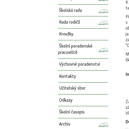
K
t
Školská rada
P
Rada rodičů
v
o
j
Kroužky
z
"
Školní poradenské
pracoviště
M
š
Výchovné poradenství
I
Kontakty
Učitelský sbor
Odkazy
Z
z
Školní časopis
V
D
Archiv