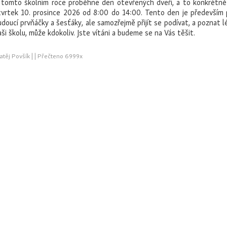
 tomto školním roce proběhne den otevřených dveří, a to konkrétně
tvrtek 10. prosince 2026 od 8:00 do 14:00. Tento den je především 
udoucí prvňáčky a šesťáky, ale samozřejmě přijít se podívat, a poznat 
aši školu, může kdokoliv. Jste vítáni a budeme se na Vás těšit.
těj Povšík | | Přečteno 6999x