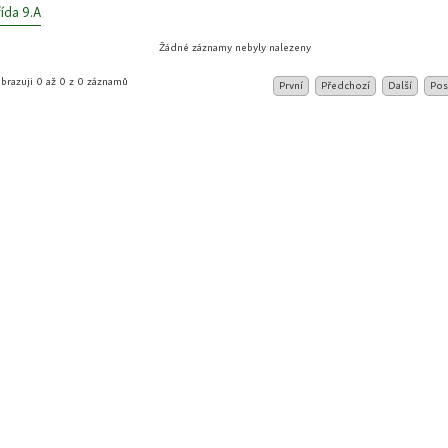
ída 9.A
Žádné záznamy nebyly nalezeny
brazuji 0 až 0 z 0 záznamů
První
Předchozí
Další
Pos