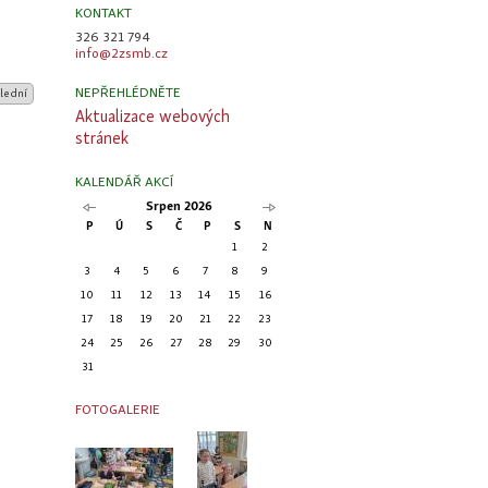
KONTAKT
326 321 794
info@2zsmb.cz
NEPŘEHLÉDNĚTE
lední
Aktualizace webových
stránek
KALENDÁŘ AKCÍ
Srpen 2026
P
Ú
S
Č
P
S
N
1
2
3
4
5
6
7
8
9
10
11
12
13
14
15
16
17
18
19
20
21
22
23
24
25
26
27
28
29
30
31
FOTOGALERIE