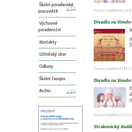
Školní poradenské
Tereza Staňková | 26.0
pracoviště
Divadlo na Vinoh
Výchovné
poradenství
M
d
Kontakty
Š
Učitelský sbor
Odkazy
Tereza Staňková | 15.0
Školní časopis
Divadlo na Vinoh
Archiv
d
V
Tereza Staňková | 22.0
Strakonický dudá