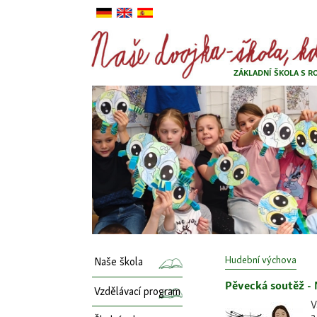
DE
ANJ
ESP
ZÁKLADNÍ ŠKOLA S R
Hudební výchova
Naše škola
Pěvecká soutěž -
Vzdělávací program
V