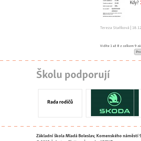
Kdy?
Tereza Staňková | 18.1
Vidíte 1 až 8 z celkem 9 z
Prv
Školu podporují
Rada rodičů
Základní škola Mladá Boleslav, Komenského náměstí 9