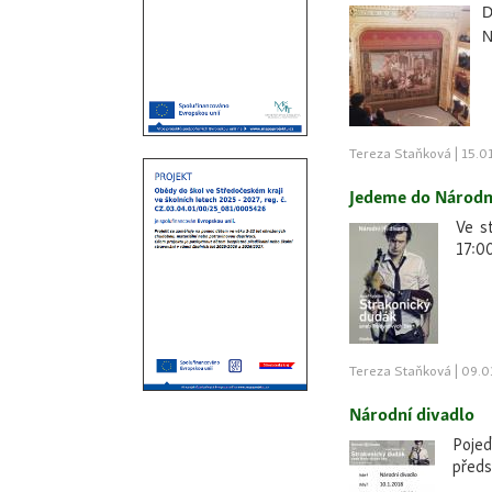
D
N
Tereza Staňková | 15.0
Jedeme do Národn
Ve s
17:0
Tereza Staňková | 09.0
Národní divadlo
Pojeď
předs