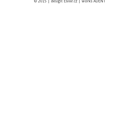
© 2015 | design: Elviiir.cz | works ADENT