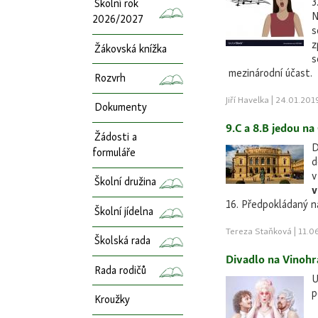
3
Školní rok
N
2026/2027
s
z
Žákovská knížka
s
mezinárodní účast.
Rozvrh
Jiří Havelka | 24.01.20
Dokumenty
9.C a 8.B jedou n
Žádosti a
formuláře
d
Školní družina
v
16. Předpokládaný ná
Školní jídelna
Tereza Staňková | 11.0
Školská rada
Divadlo na Vinoh
Rada rodičů
p
Kroužky